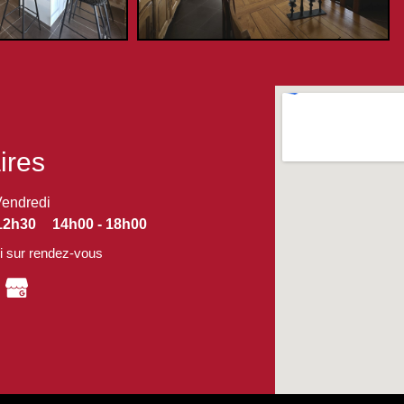
ires
Vendredi
12h30
14h00 - 18h00
 sur rendez-vous