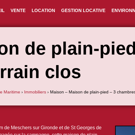
IL
VENTE
LOCATION
GESTION LOCATIVE
ENVIRON
n de plain-pied
rrain clos
te Maritime
›
Immobiliers
›
Maison – Maison de plain-pied – 3 chambres
 de Meschers sur Gironde et de St Georges de
agée sur la campagne, cette maison de plain-