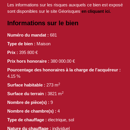
Les informations sur les risques auxquels ce bien est exposé
sont disponibles sur le site Géorisques
en cliquant ici.
Informations sur le bien
Numéro du mandat :
681
Type de bien :
Maison
Prix :
395 800
€
Prix hors honoraire :
380 000.00
€
Pourcentage des honoraires à la charge de l'acquéreur :
4.15 %
2
Surface habitable :
273 m
2
Surface du terrain :
3821 m
Nombre de pièce(s) :
9
Nombre de chambre(s) :
4
Type de chauffage :
électrique, sol
Nature du chauffage :
individuel