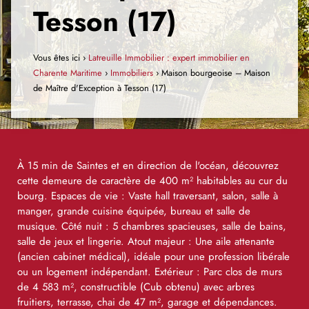
Tesson (17)
Vous êtes ici ›
Latreuille Immobilier : expert immobilier en
Charente Maritime
›
Immobiliers
›
Maison bourgeoise – Maison
de Maître d'Exception à Tesson (17)
À 15 min de Saintes et en direction de l'océan, découvrez
cette demeure de caractère de 400 m² habitables au cur du
bourg. Espaces de vie : Vaste hall traversant, salon, salle à
manger, grande cuisine équipée, bureau et salle de
musique. Côté nuit : 5 chambres spacieuses, salle de bains,
salle de jeux et lingerie. Atout majeur : Une aile attenante
(ancien cabinet médical), idéale pour une profession libérale
ou un logement indépendant. Extérieur : Parc clos de murs
de 4 583 m², constructible (Cub obtenu) avec arbres
fruitiers, terrasse, chai de 47 m², garage et dépendances.